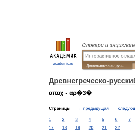
Словари и энциклоп
academic.ru
Древнегреческо-русский словарь
Древнегреческо-русски
αποχ - αρ�3�
Страницы
←
предыдущая
следую
1
2
3
4
5
6
7
17
18
19
20
21
22