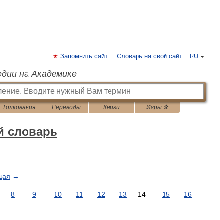
Запомнить сайт
Словарь на свой сайт
RU
едии на Академике
Толкования
Переводы
Книги
Игры ⚽
й словарь
щая
→
8
9
10
11
12
13
14
15
16