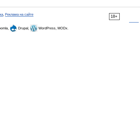
ка
,
Реклама на сайте
18+
omla,
Drupal,
WordPress, MODx.